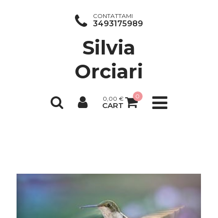
CONTATTAMI
3493175989
Silvia
Orciari
0
0,00
€
CART