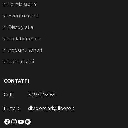
La mia storia
Eventi e corsi
Discografia
Collaborazioni
Appunti sonori
Contattami
CONTATTI
Cell: 3493175989
E-mail: silvia.orciari@libero.it
Facebook
Instagram
YouTube
Spotify