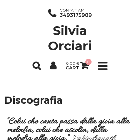
CONTATTAMI
3493175989
Silvia
Orciari
0
0,00
€
CART
Discografia
“Colui che canta passa dalla
gioia alla
melodia, colui che ascolta, dalla
melodia alla gioia.”
Rabindranath