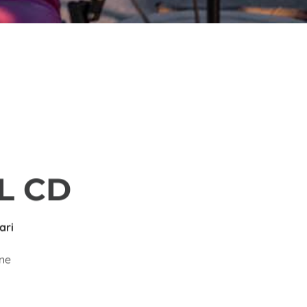
L CD
ari
ine