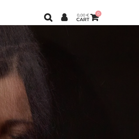
0
0,00
€
CART