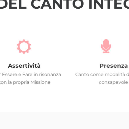
 DEL CANTO INT
Assertività
Presenza
 Essere e Fare in risonanza
Canto come modalità dell'
on la propria Missione
consapevole