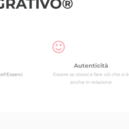
EGRATIVO®
Autenticità
Esserci
Essere se stessi e fare ciò che si è
anche in relazione